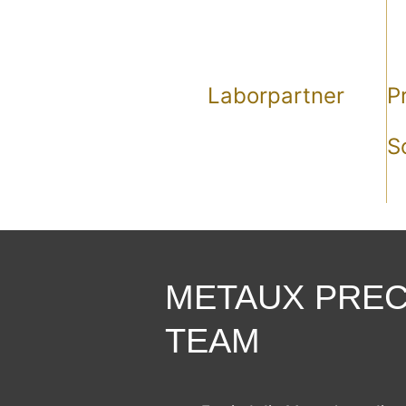
0
%
Laborpartner
P
S
METAUX PREC
TEAM