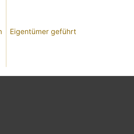
0
%
n
Eigentümer geführt