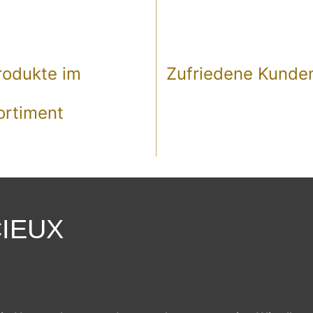
0
+
0
+
rodukte im
Zufriedene Kunde
ortiment
IEUX