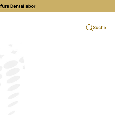
fürs Dentallabor
Suche