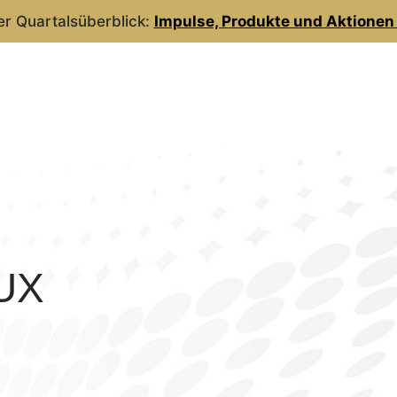
 Quartalsüberblick:
Impulse, Produkte und Aktionen 
UX