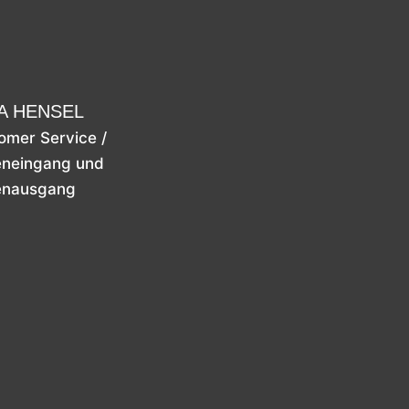
A HENSEL
omer Service /
neingang und
enausgang