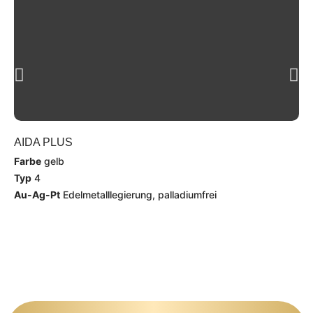
AIDA PLUS
AI
Farbe
gelb
Fa
Typ
4
Ty
Au-Ag-Pt
Edelmetalllegierung, palladiumfrei
Au