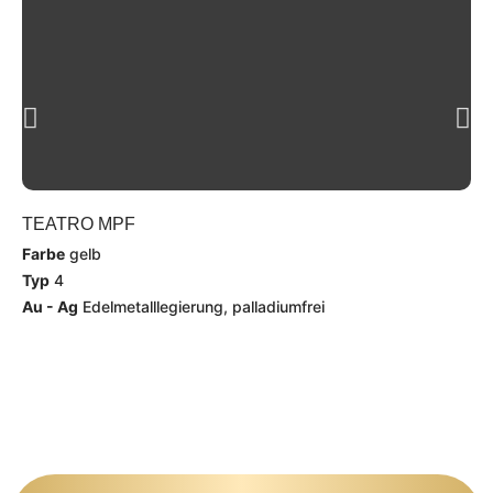
TEATRO MPF
TE
Farbe
gelb
Fa
Typ
4
Ty
Au - Ag
Edelmetalllegierung, palladiumfrei
Au